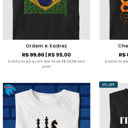
Ordem e Xadrez
Che
R$ 99,90
| R$ 95,00
R$ 
à vista no pix ou em até 4x de R$ 24,98 sem
à vista no p
juros
11% OFF