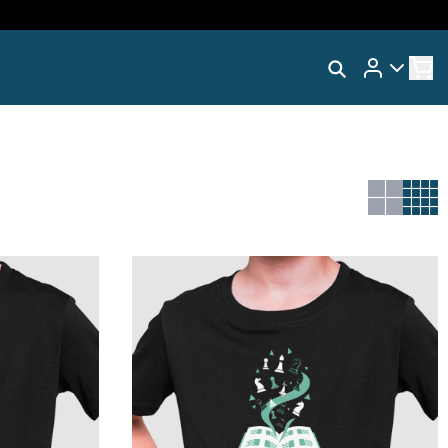
Rastrear Meu Pedido
RA
Trocar Meu Pedido
Coleção🧩Neurodiversa
Avaliar Meu Pedido
VOS
Entrar | Cadastrar