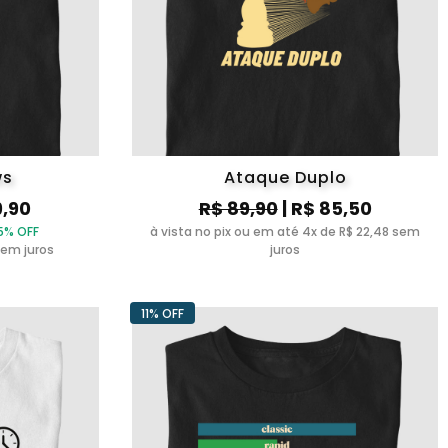
ws
Ataque Duplo
9,90
R$ 89,90
| R$ 85,50
5% OFF
à vista no pix ou em até 4x de R$ 22,48 sem
sem juros
juros
11% OFF