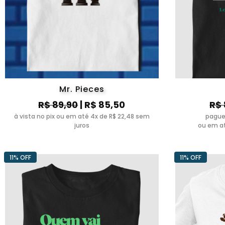
Mr. Pieces
R$ 89,90
| R$ 85,50
R$ 
à vista no pix ou em até 4x de R$ 22,48 sem
pague
juros
ou em at
11% OFF
11% OFF