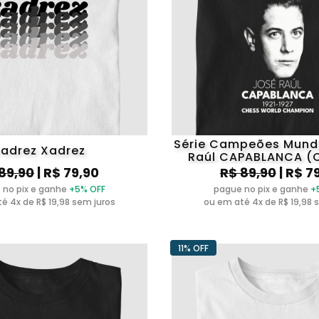
Série Campeões Mundi
adrez Xadrez
Raúl CAPABLANCA (
89,90
| R$ 79,90
R$ 89,90
| R$ 7
 no pix e ganhe
+5% OFF
pague no pix e ganhe
+
é 4x de R$ 19,98 sem juros
ou em até 4x de R$ 19,98 
11% OFF