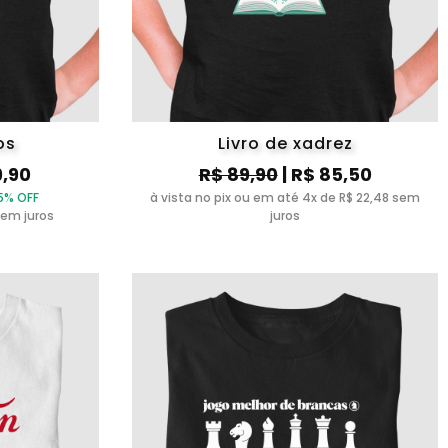
os
Livro de xadrez
9,90
R$ 89,90
| R$ 85,50
5% OFF
à vista no pix ou em até 4x de R$ 22,48 sem
sem juros
juros