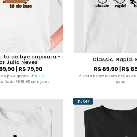
, tô de bye capivara -
Classic. Rapid. B
or Julia Neves
89,90
| R$ 79,90
R$ 89,90
| R$ 8
 no pix e ganhe
+5% OFF
à vista no pix ou em até 4x de
é 4x de R$ 19,98 sem juros
juros
11% OFF