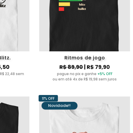
litz.
Ritmos de jogo
5,50
R$ 89,90
| R$ 79,90
 R$ 22,48 sem
pague no pix e ganhe
+5% OFF
ou em até 4x de R$ 19,98 sem juros
11% OFF
Novidade!!