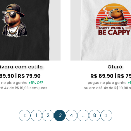
ivara com estilo
Ofurô
89,90
| R$ 79,90
R$ 89,90
| R$ 7
 no pix e ganhe
+5% OFF
pague no pix e ganhe
+
é 4x de R$ 19,98 sem juros
ou em até 4x de R$ 19,98 
1
2
3
4
…
8