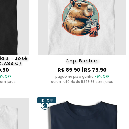
ais - José
Capi Bubble!
CLASSIC)
9,90
R$ 89,90
| R$ 79,90
5% OFF
pague no pix e ganhe
+5% OFF
sem juros
ou em até 4x de R$ 19,98 sem juros
11% OFF