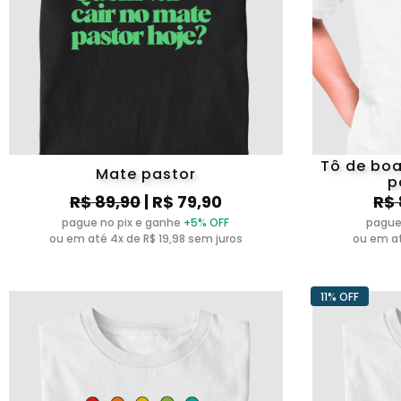
Tô de boa
Mate pastor
p
R$ 89,90
| R$ 79,90
R$ 
pague no pix e ganhe
+5% OFF
pague
ou em até 4x de R$ 19,98 sem juros
ou em at
11% OFF