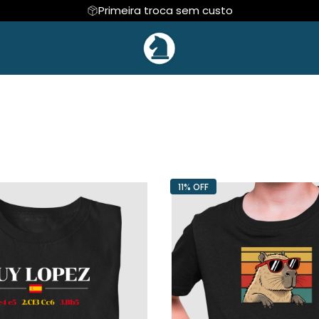
Primeira troca sem custo
 E DEFESAS
Regata
COLEÇÃO INFANTIL🎁
Cropped
MESTRE CAPIVA
DE XADREZ
Hoodie Moletom
NOVIDADES!🆕
Suéter Moletom
 VENDAS
CAFÉ
EVENTOS ESPORTI
11% OFF