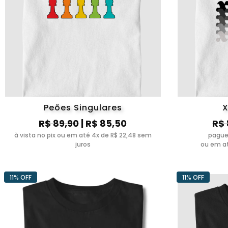
Peões Singulares
X
R$ 89,90
| R$ 85,50
R$ 
à vista no pix ou em até 4x de R$ 22,48 sem
pague
juros
ou em at
11% OFF
11% OFF