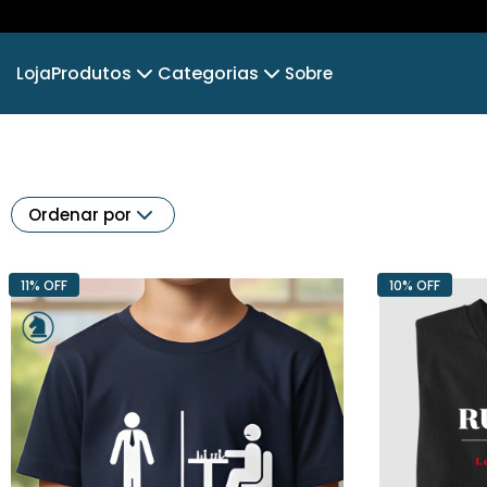
Produtos
Categorias
Loja
Sobre
Camiseta
PAI ENXADRISTA
Camiseta Infantil
ABERTURAS
Cropped Moletom
XADREZ BRASIL
MESTRES 
Camiseta Algodão Peruano
Ordenar por
Body Infantil
COLECIONEIROS⚽🏅
Camiseta Oversized
TOP DE
11% OFF
10% OFF