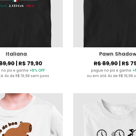
Italiana
Pawn Shado
89,90
| R$ 79,90
R$ 89,90
| R$ 7
 no pix e ganhe
+5% OFF
pague no pix e ganhe
+
é 4x de R$ 19,98 sem juros
ou em até 4x de R$ 19,98 