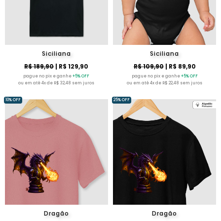
Siciliana
Siciliana
R$ 189,90
| R$ 129,90
R$ 109,90
| R$ 89,90
pague no pix e ganhe
+5% OFF
pague no pix e ganhe
+5% OFF
ou em até 4x de R$ 32,48 sem juros
ou em até 4x de R$ 22,48 sem juros
10% OFF
25% OFF
Dragão
Dragão