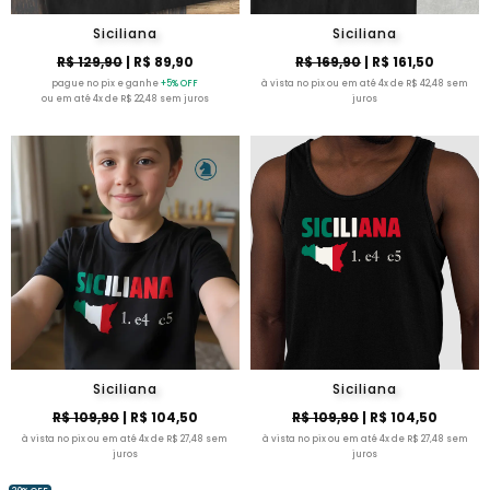
Siciliana
Siciliana
R$ 129,90
| R$ 89,90
R$ 169,90
| R$ 161,50
pague no pix e ganhe
+5% OFF
à vista no pix ou em até 4x de R$ 42,48 sem
ou em até 4x de R$ 22,48 sem juros
juros
Siciliana
Siciliana
R$ 109,90
| R$ 104,50
R$ 109,90
| R$ 104,50
à vista no pix ou em até 4x de R$ 27,48 sem
à vista no pix ou em até 4x de R$ 27,48 sem
juros
juros