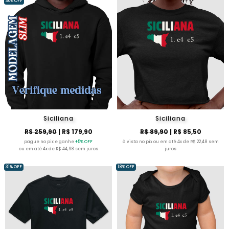
30% OFF
Siciliana
Siciliana
R$ 259,90
| R$ 179,90
R$ 89,90
| R$ 85,50
pague no pix e ganhe
+5% OFF
à vista no pix ou em até 4x de R$ 22,48 sem
ou em até 4x de R$ 44,98 sem juros
juros
31% OFF
18% OFF