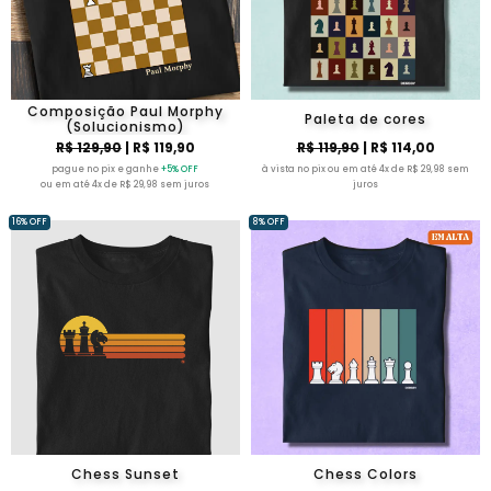
Composição Paul Morphy
Paleta de cores
(Solucionismo)
R$ 129,90
| R$ 119,90
R$ 119,90
| R$ 114,00
pague no pix e ganhe
+5% OFF
à vista no pix ou em até 4x de R$ 29,98 sem
ou em até 4x de R$ 29,98 sem juros
juros
16% OFF
8% OFF
Chess Sunset
Chess Colors