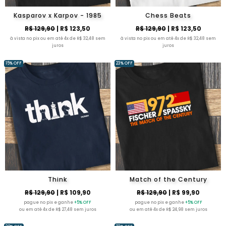
Kasparov x Karpov - 1985
Chess Beats
R$ 129,90
| R$ 123,50
R$ 129,90
| R$ 123,50
à vista no pix ou em até 4x de R$ 32,48 sem
à vista no pix ou em até 4x de R$ 32,48 sem
juros
juros
15% OFF
23% OFF
Think
Match of the Century
R$ 129,90
| R$ 109,90
R$ 129,90
| R$ 99,90
pague no pix e ganhe
+5% OFF
pague no pix e ganhe
+5% OFF
ou em até 4x de R$ 27,48 sem juros
ou em até 4x de R$ 24,98 sem juros