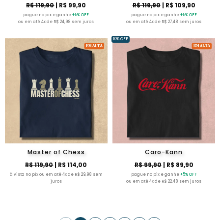
R$ 119,90
| R$ 99,90
R$ 119,90
| R$ 109,90
pague no pix e ganhe
+5% OFF
pague no pix e ganhe
+5% OFF
ou em até 4x de R$ 24,98 sem juros
ou em até 4x de R$ 27,48 sem juros
10% OFF
Master of Chess
Caro-Kann
R$ 119,90
| R$ 114,00
R$ 99,90
| R$ 89,90
à vista no pix ou em até 4x de R$ 29,98 sem
pague no pix e ganhe
+5% OFF
juros
ou em até 4x de R$ 22,48 sem juros