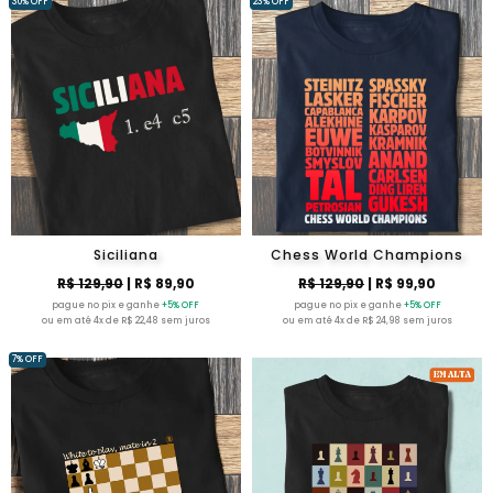
30% OFF
23% OFF
Siciliana
Chess World Champions
R$ 129,90
| R$ 89,90
R$ 129,90
| R$ 99,90
pague no pix e ganhe
+5% OFF
pague no pix e ganhe
+5% OFF
ou em até 4x de R$ 22,48 sem juros
ou em até 4x de R$ 24,98 sem juros
7% OFF