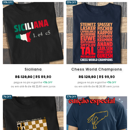
30% OFF
23% OFF
Siciliana
Chess World Champions
R$ 129,90
| R$ 89,90
R$ 129,90
| R$ 99,90
pague no pix e ganhe
+5% OFF
pague no pix e ganhe
+5% OFF
ou em até 4x de R$ 22,48 sem juros
ou em até 4x de R$ 24,98 sem juros
7% OFF
37% OFF