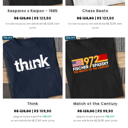
Kasparov x Karpov - 1985
Chess Beats
R$ 129,90
| R$ 123,50
R$ 129,90
| R$ 123,50
à vista no pix ou em até 4x de R$ 32,48 sem
à vista no pix ou em até 4x de R$ 32,48 sem
juros
juros
15% OFF
23% OFF
Think
Match of the Century
R$ 129,90
| R$ 109,90
R$ 129,90
| R$ 99,90
pague no pix e ganhe
+5% OFF
pague no pix e ganhe
+5% OFF
ou em até 4x de R$ 27,48 sem juros
ou em até 4x de R$ 24,98 sem juros