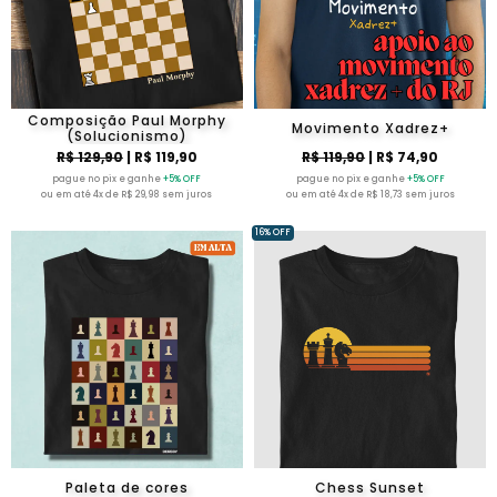
Composição Paul Morphy
Movimento Xadrez+
(Solucionismo)
R$ 129,90
| R$ 119,90
R$ 119,90
| R$ 74,90
pague no pix e ganhe
+5% OFF
pague no pix e ganhe
+5% OFF
ou em até 4x de R$ 29,98 sem juros
ou em até 4x de R$ 18,73 sem juros
16% OFF
Paleta de cores
Chess Sunset