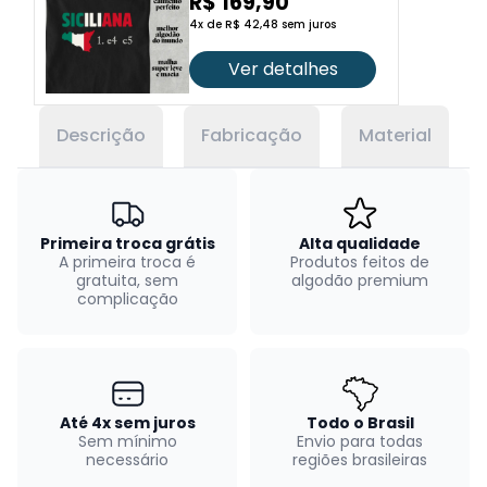
R$ 169,90
4x de R$ 42,48 sem juros
Ver detalhes
Descrição
Fabricação
Material
Primeira troca grátis
Alta qualidade
A primeira troca é
Produtos feitos de
gratuita, sem
algodão premium
complicação
Até 4x sem juros
Todo o Brasil
Sem mínimo
Envio para todas
necessário
regiões brasileiras