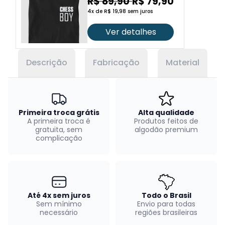
R$ 89,90
R$ 79,90
4x de R$ 19,98 sem juros
Ver detalhes
Descrição
Fabricação
Material
Primeira troca grátis
Alta qualidade
A primeira troca é
Produtos feitos de
gratuita, sem
algodão premium
complicação
Até 4x sem juros
Todo o Brasil
Sem mínimo
Envio para todas
necessário
regiões brasileiras