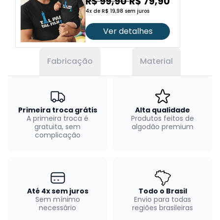
R$ 99,90
R$ 79,90
4x de R$ 19,98 sem juros
Ver detalhes
Fabricação
Material
Primeira troca grátis
Alta qualidade
A primeira troca é
Produtos feitos de
gratuita, sem
algodão premium
complicação
Até 4x sem juros
Todo o Brasil
Sem mínimo
Envio para todas
necessário
regiões brasileiras