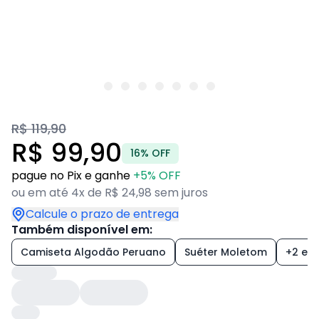
R$ 119,90
R$ 99,90
16% OFF
pague no Pix e ganhe
+5% OFF
ou em até 4x de R$ 24,98 sem juros
Calcule o prazo de entrega
Também disponível em:
Camiseta Algodão Peruano
Suéter Moletom
+2 est