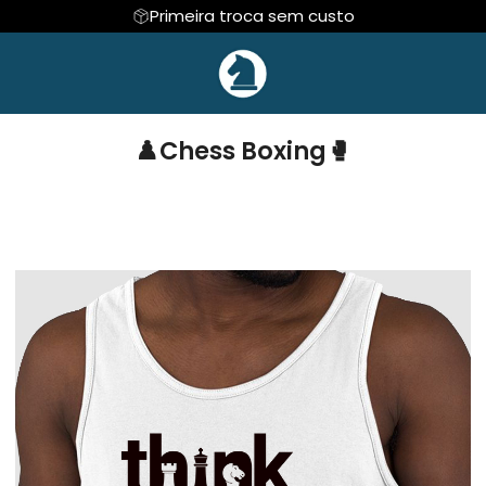
Primeira troca sem custo
 E DEFESAS
Regata
COLEÇÃO INFANTIL🎁
Cropped
MESTRE CAPIVA
♟️Chess Boxing🥊
DE XADREZ
Hoodie Moletom
NOVIDADES!🆕
Suéter Moletom
 VENDAS
CAFÉ
EVENTOS ESPORTI