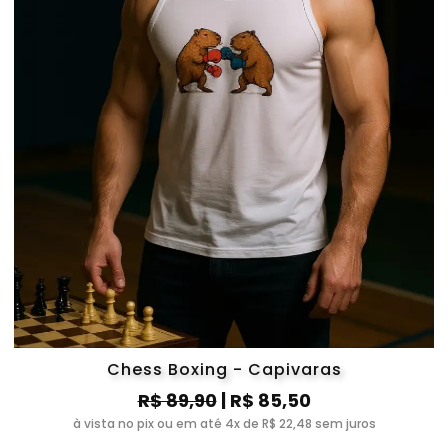
Chess Boxing - Capivaras
R$ 89,90
| R$ 85,50
à vista no pix ou em até 4x de R$ 22,48 sem juros