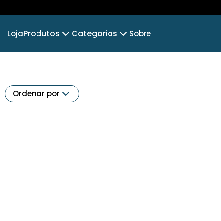
Produtos
Categorias
Loja
Sobre
Camiseta
PAI ENXADRISTA
Camiseta Infantil
ABERTURAS
Cropped Moletom
XADREZ BRASIL
MESTRES 
Camiseta Algodão Peruano
Ordenar por
Body Infantil
COLECIONEIROS⚽🏅
Camiseta Oversized
TOP DE