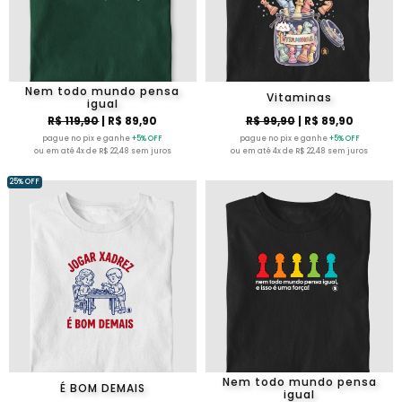
Nem todo mundo pensa
Vitaminas
igual
R$ 119,90
| R$ 89,90
R$ 99,90
| R$ 89,90
pague no pix e ganhe
+5% OFF
pague no pix e ganhe
+5% OFF
ou em até 4x de R$ 22,48 sem juros
ou em até 4x de R$ 22,48 sem juros
25% OFF
Nem todo mundo pensa
É BOM DEMAIS
igual