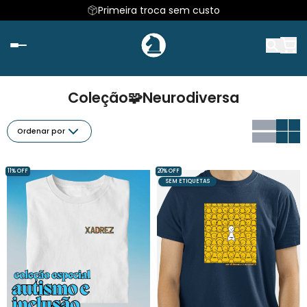
Primeira troca sem custo
Coleção🧩Neurodiversa
Ordenar por
11% OFF
20% OFF
SEM ETIQUETAS