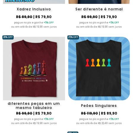
Xadrez Inclusivo
Ser diferente é normal
R$ 89,90
| R$ 79,90
R$ 99,90
| R$ 79,90
pague no pix e ganhe
+5% OFF
pague no pix e ganhe
+5% OFF
ou em até 4x de R$ 19,98 sem juros
ou em até 4x de R$ 19,98 sem juros
20% OFF
25% OFF
diferentes peças em um
Peões Singulares
mesmo tabuleiro
R$ 99,90
| R$ 79,90
R$ 119,90
| R$ 89,90
pague no pix e ganhe
+5% OFF
pague no pix e ganhe
+5% OFF
ou em até 4x de R$ 19,98 sem juros
ou em até 4x de R$ 22,48 sem juros