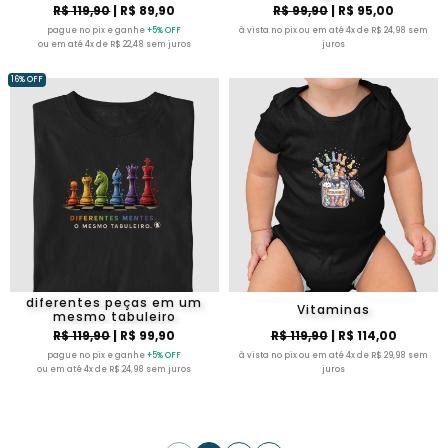
R$ 119,90
| R$ 89,90
R$ 99,90
| R$ 95,00
pague no pix e ganhe
+5% OFF
à vista no pix ou em até 4x de R$ 24,98 sem
ou em até 4x de R$ 22,48 sem juros
juros
16% OFF
diferentes peças em um
Vitaminas
mesmo tabuleiro
R$ 119,90
| R$ 99,90
R$ 119,90
| R$ 114,00
pague no pix e ganhe
+5% OFF
à vista no pix ou em até 4x de R$ 29,98 sem
ou em até 4x de R$ 24,98 sem juros
juros