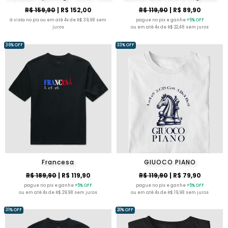
R$ 159,90
| R$ 152,00
R$ 119,90
| R$ 89,90
à vista no pix ou em até 4x de R$ 39,98 sem
pague no pix e ganhe
+5% OFF
juros
ou em até 4x de R$ 22,48 sem juros
36% OFF
33% OFF
Francesa
GIUOCO PIANO
R$ 189,90
| R$ 119,90
R$ 119,90
| R$ 79,90
pague no pix e ganhe
+5% OFF
pague no pix e ganhe
+5% OFF
ou em até 4x de R$ 29,98 sem juros
ou em até 4x de R$ 19,98 sem juros
31% OFF
20% OFF