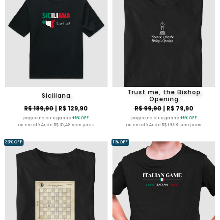
Trust me, the Bishop
Siciliana
Opening
R$ 189,90
| R$ 129,90
R$ 99,90
| R$ 79,90
pague no pix e ganhe
+5% OFF
pague no pix e ganhe
+5% OFF
ou em até 4x de R$ 32,48 sem juros
ou em até 4x de R$ 19,98 sem juros
33% OFF
11% OFF