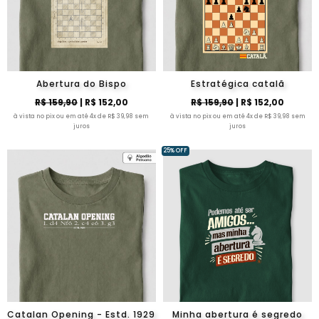
Abertura do Bispo
Estratégica catalã
R$ 159,90
| R$ 152,00
R$ 159,90
| R$ 152,00
à vista no pix ou em até 4x de R$ 39,98 sem
à vista no pix ou em até 4x de R$ 39,98 sem
juros
juros
25% OFF
Catalan Opening - Estd. 1929
Minha abertura é segredo