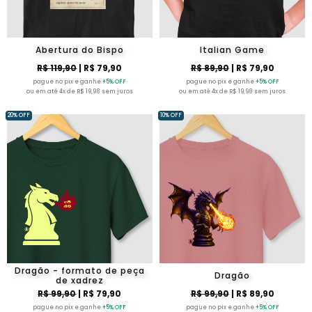
Abertura do Bispo
Italian Game
R$ 119,90
| R$ 79,90
R$ 89,90
| R$ 79,90
pague no pix e ganhe
+5% OFF
pague no pix e ganhe
+5% OFF
ou em até 4x de R$ 19,98 sem juros
ou em até 4x de R$ 19,98 sem juros
20% OFF
10% OFF
Dragão - formato de peça
Dragão
de xadrez
R$ 99,90
| R$ 79,90
R$ 99,90
| R$ 89,90
pague no pix e ganhe
+5% OFF
pague no pix e ganhe
+5% OFF