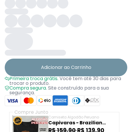
Adicionar ao Carrinho
Primeira troca grátis.
Você tem até 30 dias para
trocar o produto.
Compra segura.
Site construído para a sua
segurança.
Compre Junto
Camiseta Algodão Peruano
Capivaras - Brazilian
Chess
R$ 159,90
R$ 139,90