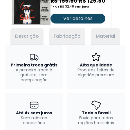
R$ 159,90
R$ 129,90
4x de R$ 32,48 sem juros
Ver detalhes
Descrição
Fabricação
Material
Primeira troca grátis
Alta qualidade
A primeira troca é
Produtos feitos de
gratuita, sem
algodão premium
complicação
Até 4x sem juros
Todo o Brasil
Sem mínimo
Envio para todas
necessário
regiões brasileiras