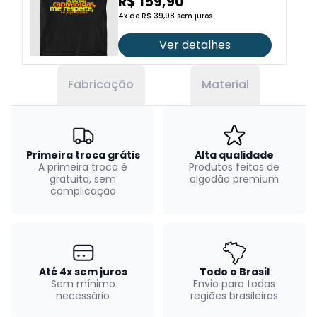
xadrez
R$ 159,90
4x de R$ 39,98 sem juros
Ver detalhes
Fabricação
Material
Primeira troca grátis
Alta qualidade
A primeira troca é
Produtos feitos de
gratuita, sem
algodão premium
complicação
Até 4x sem juros
Todo o Brasil
Sem mínimo
Envio para todas
necessário
regiões brasileiras