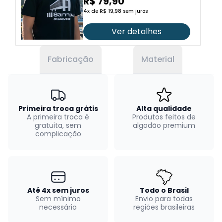
2026
R$ 79,90
4x de R$ 19,98 sem juros
Ver detalhes
Fabricação
Material
Primeira troca grátis
Alta qualidade
A primeira troca é
Produtos feitos de
gratuita, sem
algodão premium
complicação
Até 4x sem juros
Todo o Brasil
Sem mínimo
Envio para todas
necessário
regiões brasileiras