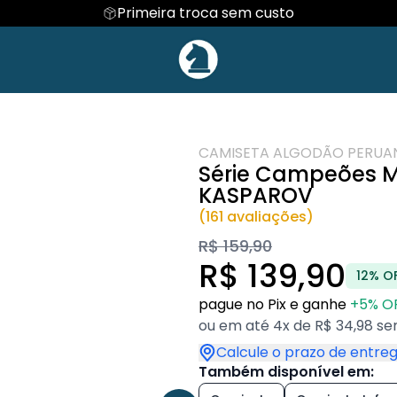
Primeira troca sem custo
 E DEFESAS
Regata
COLEÇÃO INFANTIL🎁
Cropped
MESTRE CAPIVA
DE XADREZ
Hoodie Moletom
NOVIDADES!🆕
Suéter Moletom
 VENDAS
CAFÉ
EVENTOS ESPORT
CAMISETA ALGODÃO PERUA
Série Campeões Mu
KASPAROV
(161 avaliações)
R$ 159,90
R$ 139,90
12% O
pague no Pix e ganhe
+5% O
ou em até 4x de R$ 34,98 se
Calcule o prazo de entre
Também disponível em: