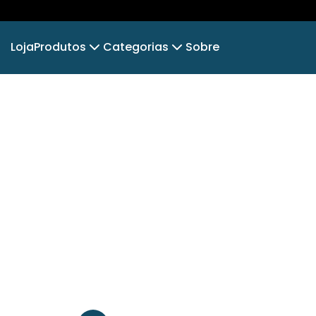
Loja
Produtos
Categorias
Sobre
Camiseta
PAI ENXADRISTA
Camiseta Infantil
ABERTURAS
Cropped Moletom
XADREZ BRASIL
MESTRES 
Camiseta Algodão Peruano
Body Infantil
COLECIONEIROS⚽🏅
Camiseta Oversized
TOP DE