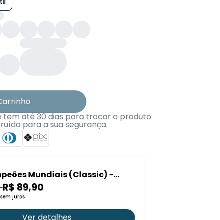
il
Carrinho
tem até 30 dias para trocar o produto.
truído para a sua segurança.
peões Mundiais (Classic) -
AL
0
R$ 89,90
sem juros
Ver detalhes