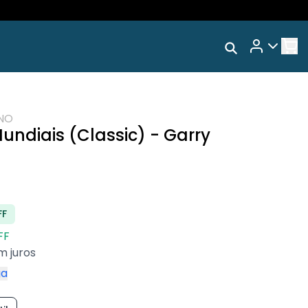
Rastrear Meu
RA
Pedido
Coleção🧩Neurodiversa
IVOS
Trocar Meu Pedido
NO
Avaliar Meu Pedido
ndiais (Classic) - Garry
Entrar | Cadastrar
FF
FF
m juros
ga