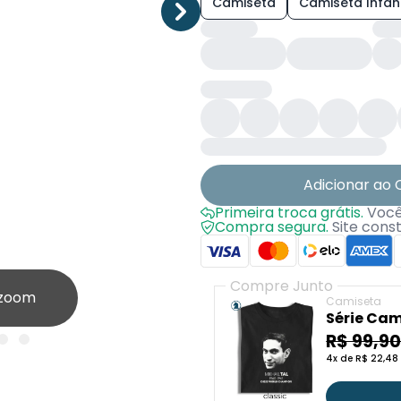
Camiseta
Camiseta Infant
Adicionar ao 
Primeira troca grátis.
Você 
Compra segura.
Site cons
Compre Junto
 zoom
Camiseta
Série Cam
Mikhail T
R$ 99,9
4x de R$ 22,48 