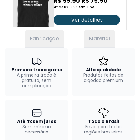
relógio
R$ 99,90
R$ 79,90
4x de R$ 19,98 sem juros
Ver detalhes
Fabricação
Material
Primeira troca grátis
Alta qualidade
A primeira troca é
Produtos feitos de
gratuita, sem
algodão premium
complicação
Até 4x sem juros
Todo o Brasil
Sem mínimo
Envio para todas
necessário
regiões brasileiras