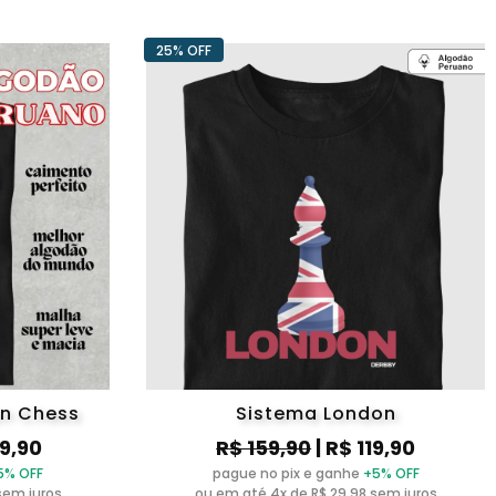
25% OFF
an Chess
Sistema London
39,90
R$ 159,90
| R$ 119,90
5% OFF
pague no pix e ganhe
+5% OFF
sem juros
ou em até 4x de R$ 29,98 sem juros