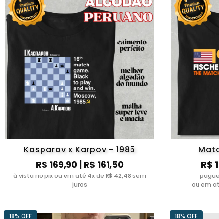
Kasparov x Karpov - 1985
Matc
R$ 169,90
| R$ 161,50
R$ 
à vista no pix ou em até 4x de R$ 42,48 sem
pague
juros
ou em at
18% OFF
18% OFF