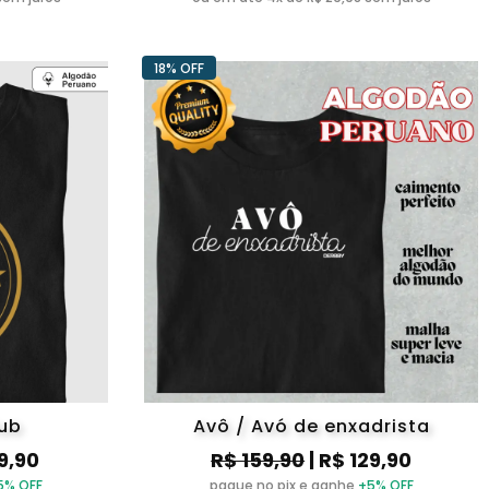
18% OFF
lub
Avô / Avó de enxadrista
19,90
R$ 159,90
| R$ 129,90
5% OFF
pague no pix e ganhe
+5% OFF