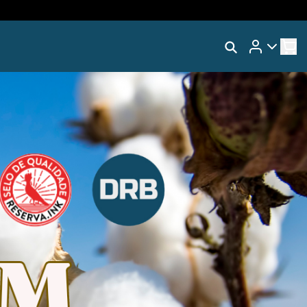
Rastrear Meu Pedido
RA
Trocar Meu Pedido
Coleção🧩Neurodiversa
Avaliar Meu Pedido
VOS
Entrar | Cadastrar