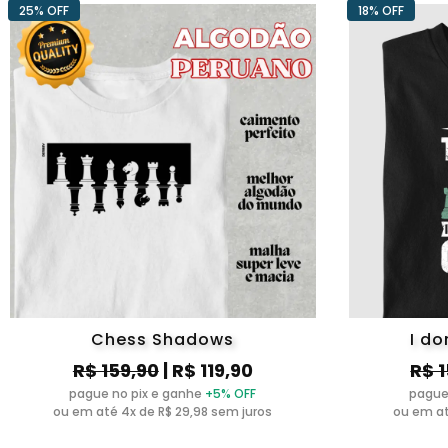
25% OFF
18% OFF
Chess Shadows
I do
R$ 159,90
| R$ 119,90
R$ 
pague no pix e ganhe
+5% OFF
pague
ou em até 4x de R$ 29,98 sem juros
ou em at