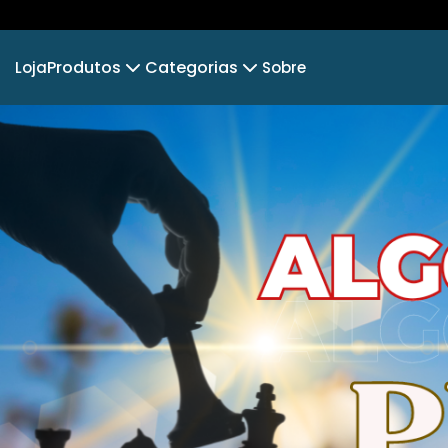
Produtos
Categorias
Loja
Sobre
Camiseta
PAI ENXADRISTA
Camiseta Infantil
ABERTURAS
Cropped Moletom
XADREZ BRASIL
MESTRES 
Camiseta Algodão Peruano
Body Infantil
COLECIONEIROS⚽🏅
Camiseta Oversized
TOP DE