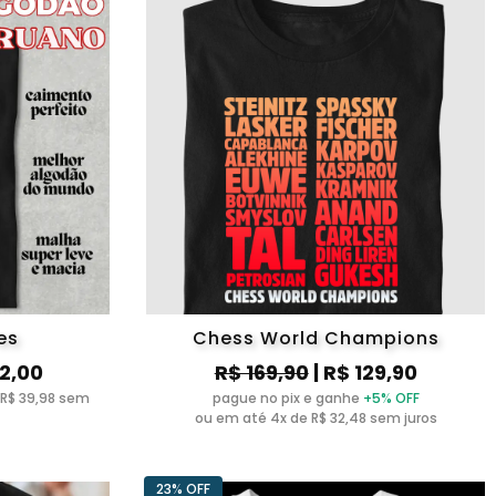
es
Chess World Champions
52,00
R$ 169,90
| R$ 129,90
 R$ 39,98 sem
pague no pix e ganhe
+5% OFF
ou em até 4x de R$ 32,48 sem juros
23% OFF