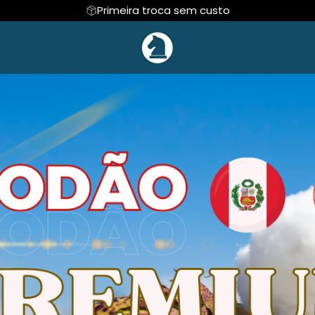
Primeira troca sem custo
 E DEFESAS
Regata
COLEÇÃO INFANTIL🎁
Cropped
MESTRE CAPIVA
DE XADREZ
Hoodie Moletom
NOVIDADES!🆕
Suéter Moletom
 VENDAS
CAFÉ
EVENTOS ESPORTI