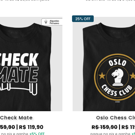
25% OFF
Check Mate
Oslo Chess C
159,90
| R$ 119,90
R$ 159,90
| R$ 1
 no pix e ganhe
+5% OFF
pague no pix e ganhe
+