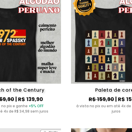
h of the Century
Paleta de cor
169,90
| R$ 139,90
R$ 159,90
| R$ 1
 no pix e ganhe
+5% OFF
à vista no pix ou em até 4x de
é 4x de R$ 34,98 sem juros
juros