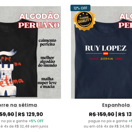
12% OFF
orre na sétima
Espanhola
159,90
| R$ 129,90
R$ 159,90
| R$ 1
 no pix e ganhe
+5% OFF
pague no pix e ganhe
+
é 4x de R$ 32,48 sem juros
ou em até 4x de R$ 34,98 