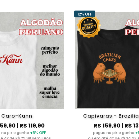
12% OFF
Caro-Kann
Capivaras - Brazili
159,90
| R$ 119,90
R$ 159,90
| R$ 1
 no pix e ganhe
+5% OFF
pague no pix e ganhe
+
é 4x de R$ 29,98 sem juros
ou em até 4x de R$ 34,98 