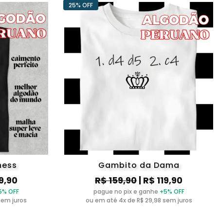
25% OFF
hess
Gambito da Dama
19,90
R$ 159,90
| R$ 119,90
5% OFF
pague no pix e ganhe
+5% OFF
sem juros
ou em até 4x de R$ 29,98 sem juros