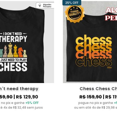
25% OFF
n´t need therapy
Chess Chess C
159,90
| R$ 129,90
R$ 159,90
| R$ 1
 no pix e ganhe
+5% OFF
pague no pix e ganhe
+
é 4x de R$ 32,48 sem juros
ou em até 4x de R$ 29,98 