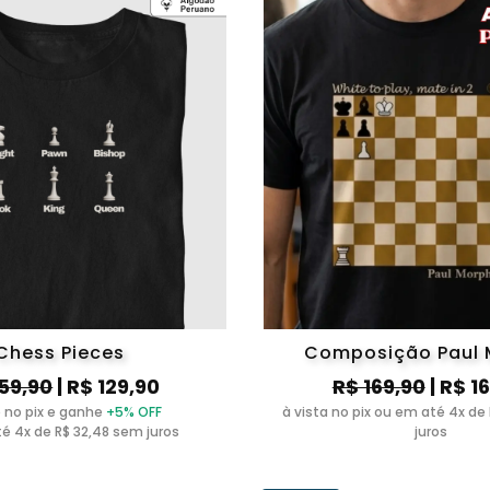
Chess Pieces
Composição Paul 
159,90
| R$ 129,90
R$ 169,90
| R$ 1
 no pix e ganhe
+5% OFF
à vista no pix ou em até 4x de
é 4x de R$ 32,48 sem juros
juros