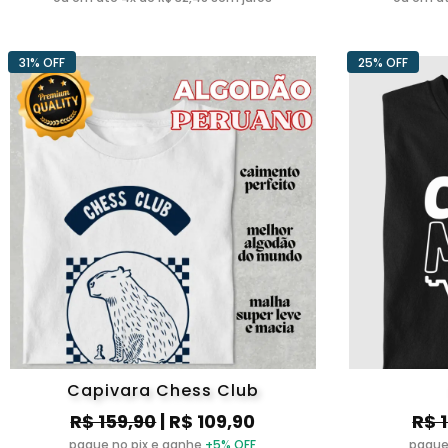
31% OFF
25% OFF
Capivara Chess Club
R$ 159,90
| R$ 109,90
R$ 
pague no pix e ganhe
+5% OFF
pague