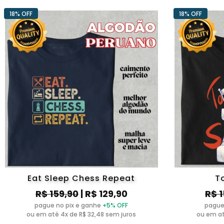
18% OFF
18% OFF
Eat Sleep Chess Repeat
T
R$ 159,90
| R$ 129,90
R$ 
pague no pix e ganhe
+5% OFF
pague
ou em até 4x de R$ 32,48 sem juros
ou em at