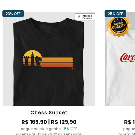
23% OFF
25% OFF
Chess Sunset
R$ 169,90
| R$ 129,90
R$ 
pague no pix e ganhe
+5% OFF
pague
ou em até 4x de R$ 32,48 sem juros
ou em at