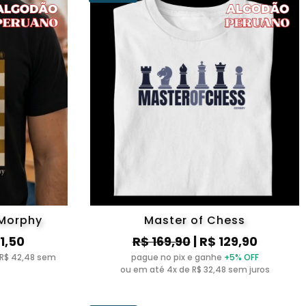
Morphy
Master of Chess
61,50
R$ 169,90
| R$ 129,90
 R$ 42,48 sem
pague no pix e ganhe
+5% OFF
ou em até 4x de R$ 32,48 sem juros